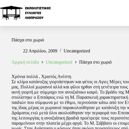
Πάσχα στο χωριό
22 Απριλίου, 2009
Uncategorized
Αρχική σελίδα
Uncategorized
Πάσχα στο χωριό
Χρόνια πολλά , Χριστός Ανέστη
Σε κλίμα κατάνυξης γιορτάστηκαν και φέτος οι Αγιες Μέρες το
μας. Πολλοί χωριανοί αλλά και φίλοι ηρθαν στη γενέτειρα τους
αυτή γιορτή με σύμμαχο τον ανοιξιάτικο καιρό. Το βράδυ της 
στολίστηκε ο Επιτάφιος ενώ τη Μ. Παρασκευή χαρακτηριστική 
παιδιών που σύμφωνα με το έθιμο, περνούσαν κάτω από τον Επ
της ίδιας μέρας οι χωριανοί παρακολούθησαν με κατάνυξη την
Δράματος ενώ μετά όλοι ακολούθησαν την περιφορά του Επιταφ
της λειτουργίας η ανοιξιάτικη βραδιά προέτρεψε τους περισσότ
παραμείνουν στην πλατεία μέχρι αργά. Το Μ. Σάββατο οι ετοιμ
νωρίς. Στην Ανάσταση ο κόσμος ήταν ακόμη περισσότερος από 