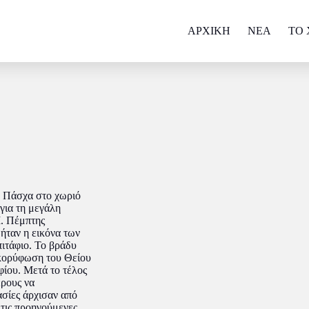
ΑΡΧΙΚΗ
NEA
ΤΟ 
υ Πάσχα στο χωριό
 για τη μεγάλη
Μ. Πέμπτης
ήταν η εικόνα των
ιτάφιο. Το βράδυ
 κορύφωση του Θείου
ίου. Μετά το τέλος
ερους να
ασίες άρχισαν από
τις προηγούμενες