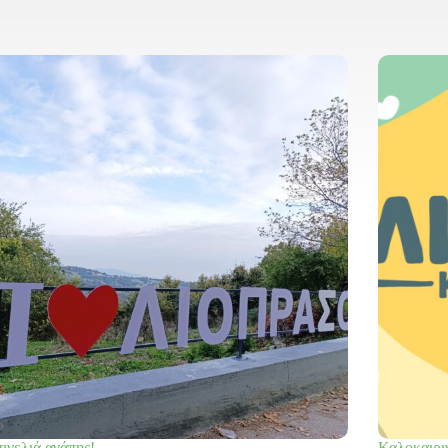
ινελιά αγάπης!
Καλοκαιρι