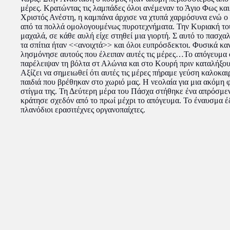
μέρες. Κρατώντας τις λαμπάδες όλοι ανέμεναν το Άγιο Φως κα
Χριστός Ανέστη, η καμπάνα άρχισε να χτυπά χαρμόσυνα ενώ ο
από τα πολλά ομολογουμένως πυροτεχνήματα. Την Κυριακή το
μαχαλά, σε κάθε αυλή είχε στηθεί μια γιορτή. Σ αυτό το πασχαλ
τα σπίτια ήταν <<ανοιχτά>> και όλοι ευπρόσδεκτοι. Φυσικά καν
λησμόνησε αυτούς που έλειπαν αυτές τις μέρες…Το απόγευμα ο
παρέλειψαν τη βόλτα στ Αλώνια και στο Κουρή πριν καταλήξου
Αξίζει να σημειωθεί ότι αυτές τις μέρες πήραμε γεύση καλοκαι
παιδιά που βρέθηκαν στο χωριό μας. Η νεολαία για μια ακόμη
στίγμα της. Τη Δεύτερη μέρα του Πάσχα στήθηκε ένα απρόσμεν
κράτησε σχεδόν από το πρωί μέχρι το απόγευμα. Το έναυσμα 
πλανόδιοι ερασιτέχνες οργανοπαίχτες.