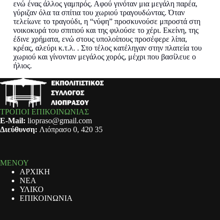
ενώ ένας άλλος γαμπρός. Αφού γινόταν μια μεγάλη παρέα,
γύριζαν όλα τα σπίτια του χωριού τραγουδώντας. Όταν
τελείωνε το τραγούδι, η “νύφη” προσκυνούσε μπροστά στη
νοικοκυρά του σπιτιού και της φιλούσε το χέρι. Εκείνη, της
έδινε χρήματα, ενώ στους υπολοίπους προσέφερε λίπα,
κρέας, αλεύρι κ.τ.λ. . Στο τέλος κατέληγαν στην πλατεία του
χωριού και γίνονταν μεγάλος χορός, μέχρι που βασίλευε ο
ήλιος.
ΤΡΟΠΟΙ ΕΠΙΚΟΙΝΩΝΙΑΣ
E-Mail:
liopraso@gmail.com
Διεύθυνση:
Λιόπρασο 0, 420 35
ΜΕΝΟΥ
ΑΡΧΙΚΗ
ΝΕΑ
ΥΛΙΚΟ
ΕΠΙΚΟΙΝΩΝΙΑ