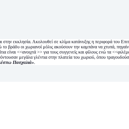
 στην εκκλησία. Ακολουθεί σε κλίμα κατάνυξης η περιφορά του Επιτ
ενώ το βράδυ οι χωριανοί μόλις ακούσουν την καμπάνα να χτυπά, πηγα
ίτια είναι <<ανοιχτά >> για τους συγγενείς και φίλους ενώ τα <<φιλ
νόντουσαν μεγάλα γλέντια στην πλατεία του χωριού, όπου τραγουδούσ
Δέσπω Πασχαλιά»
.