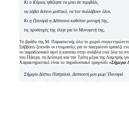
Κι ο Κύριος ηθέλησε να μπει σε περιβόλι,
να λάβει δείπνο μυστικό, να τον συλλάβουν όλοι.
Κι η Παναγιά η Δέσποινα καθόταν μοναχή της,
τις προσευχές της έλεγε για το Μονογενή της.
Το βράδυ της Μ. Παρασκευής όλο το χωριό συγκεντρώνεται
Σάββατο ξεκινάν οι ετοιμασίες για το πασχαλινό τραπέζι 
το παραδοσιακό αρνί ή κατσίκι στην σούβλα ενώ όλα τα σπ
του Πάσχα, τη Δεύτερη και την Τρίτη μέρα της Λαμπρής γι
Χαρακτηριστικό είναι το παραδοσιακό τραγούδι
«
Σήμερα 
Σήμερα Δέσπω Πασχαλιά, Δεσποινή μου μωρ’ Παναγιά
Ταχιά Χριστός Ανέστη, μα τ’ αληθώς Ανέστη
Βγαίνουν οι νύφες στο χορό Δεσποινή μου μωρ Παναγιά
Βγαίνουν κι οι παντρεμένες, μα το Χριστός Ανέστη
Βγαίνουν κι οι νυφοπούλες, μα τ’ αληθώς Ανέστη
Και συ Δέσπω δεν φαίνεσαι, Δεσποινή μου μωρ Παναγιά