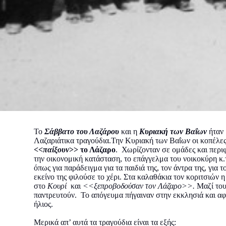
Το
Σάββατο του Λαζάρου
και η
Κυριακή των Βαΐων
ήταν 
Λαζαριάτικα τραγούδια.Την Κυριακή των Βαΐων οι κοπέλες
<<
παίξουν
>> το Λάζαρο
. Χωρίζονταν σε ομάδες και περιφ
την οικονομική κατάσταση, το επάγγελμα του νοικοκύρη κ.τ
όπως για παράδειγμα για τα παιδιά της, τον άντρα της, για
εκείνο της φιλούσε το χέρι. Στα καλαθάκια τον κοριτσιών η
στο
Κουρί
και
<<ξεπροβοδούσαν τον Λάζαρο>>.
Μαζί τους
παντρευτούν. Το απόγευμα πήγαιναν στην εκκλησιά και αφο
ήλιος.
Μερικά απ’ αυτά τα τραγούδια είναι τα εξής: