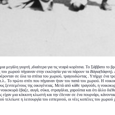
μια μεγάλη γιορτή ,ιδιαίτερα για τις νεαρά κορίτσια. Το Σάββατο το 
 του χωριού πήγαιναν στην εκκλησία για να πάρουν τα
Βάγια(
δάφνη). 
έρονταν σε όλα τα σπίτια του χωριού, τραγουδώντας . Υπήρχε ένα τρα
.λ.. Το πρώτο σπίτι που πήγαιναν ήταν του παπά του χωριού. Η νοικο
 τους ξενιτεμένους της οικογένειας. Μετά από κάθε τραγούδι, η νοικο
 νοικοκυρά έβαζε, αυγά, σύκα, στραγάλια, χαρούπια και ότι άλλο διέθ
 είχαν μια κόκκινη κλωστή και την έδεναν σε ένα πουρνάρι, κάνοντα
ύ τελείωνε η λειτουργία του εσπερινού, οι νέες κοπέλες του χωριού 