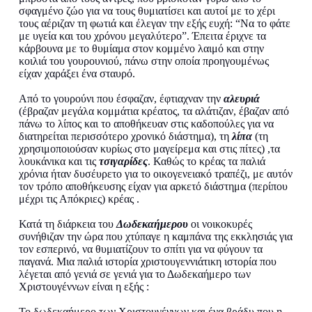
σφαγμένο ζώο για να τους θυμιατίσει και αυτοί με το χέρι
τους αέριζαν τη φωτιά και έλεγαν την εξής ευχή: “Να το φάτε
με υγεία και του χρόνου μεγαλύτερο”. Έπειτα έριχνε τα
κάρβουνα με το θυμίαμα στον κομμένο λαιμό και στην
κοιλιά του γουρουνιού, πάνω στην οποία προηγουμένως
είχαν χαράξει ένα σταυρό.
Από το γουρούνι που έσφαζαν, έφτιαχναν την
αλευριά
(έβραζαν μεγάλα κομμάτια κρέατος, τα αλάτιζαν, έβαζαν από
πάνω το λίπος και το αποθήκευαν στις καδοπούλες για να
διατηρείται περισσότερο χρονικό διάστημα), τη
λίπα
(τη
χρησιμοποιούσαν κυρίως στο μαγείρεμα και στις πίτες) ,τα
λουκάνικα και τις
τσιγαρίδες
. Καθώς το κρέας τα παλιά
χρόνια ήταν δυσέυρετο για το οικογενειακό τραπέζι, με αυτόν
τον τρόπο αποθήκευσης είχαν για αρκετό διάστημα (περίπου
μέχρι τις Απόκριες) κρέας .
Κατά τη διάρκεια του
Δωδεκαήμερου
οι νοικοκυρές
συνήθιζαν την ώρα που χτύπαγε η καμπάνα της εκκλησιάς για
τον εσπερινό, να θυμιατίζουν το σπίτι για να φύγουν τα
παγανά. Μια παλιά ιστορία χριστουγεννιάτικη ιστορία που
λέγεται από γενιά σε γενιά για το Δωδεκαήμερο των
Χριστουγέννων είναι η εξής :
Το δωδεκαήμερο των Χριστουγέννων και ένα βράδυ που η