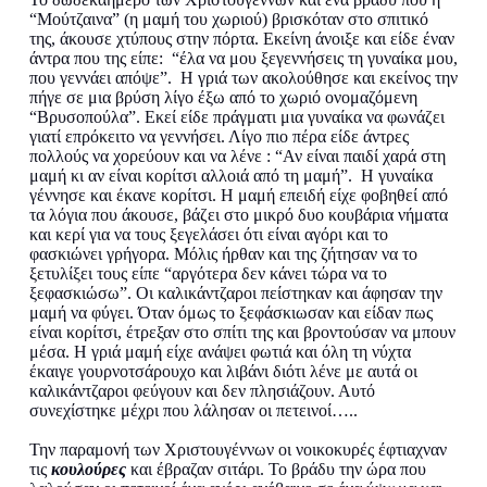
“Μούτζαινα” (η μαμή του χωριού) βρισκόταν στο σπιτικό
της, άκουσε χτύπους στην πόρτα. Εκείνη άνοιξε και είδε έναν
άντρα που της είπε: “έλα να μου ξεγεννήσεις τη γυναίκα μου,
που γεννάει απόψε”. Η γριά των ακολούθησε και εκείνος την
πήγε σε μια βρύση λίγο έξω από το χωριό ονομαζόμενη
“Βρυσοπούλα”. Εκεί είδε πράγματι μια γυναίκα να φωνάζει
γιατί επρόκειτο να γεννήσει. Λίγο πιο πέρα είδε άντρες
πολλούς να χορεύουν και να λένε : “Αν είναι παιδί χαρά στη
μαμή κι αν είναι κορίτσι αλλοιά από τη μαμή”. Η γυναίκα
γέννησε και έκανε κορίτσι. Η μαμή επειδή είχε φοβηθεί από
τα λόγια που άκουσε, βάζει στο μικρό δυο κουβάρια νήματα
και κερί για να τους ξεγελάσει ότι είναι αγόρι και το
φασκιώνει γρήγορα. Μόλις ήρθαν και της ζήτησαν να το
ξετυλίξει τους είπε “αργότερα δεν κάνει τώρα να το
ξεφασκιώσω”. Οι καλικάντζαροι πείστηκαν και άφησαν την
μαμή να φύγει. Όταν όμως το ξεφάσκιωσαν και είδαν πως
είναι κορίτσι, έτρεξαν στο σπίτι της και βροντούσαν να μπουν
μέσα. Η γριά μαμή είχε ανάψει φωτιά και όλη τη νύχτα
έκαιγε γουρνοτσάρουχο και λιβάνι διότι λένε με αυτά οι
καλικάντζαροι φεύγουν και δεν πλησιάζουν. Αυτό
συνεχίστηκε μέχρι που λάλησαν οι πετεινοί…..
Την παραμονή των Χριστουγέννων οι νοικοκυρές έφτιαχναν
τις
κουλούρες
και έβραζαν σιτάρι. Το βράδυ την ώρα που