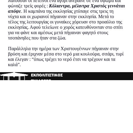
λαλούσαν οι πετεινοί ένα αγόρι ανέβαινε σε ένα ύψωμα και
φώναζε τρείς φορές :
Κόλιαντρα, μέλιντρα Χριστός γεννάται
απόψε
. Η καμπάνα της εκκλησίας χτύπαγε στις τρεις τη
νύχτα και οι χωριανοί πήγαιναν στην εκκλησία. Μετά το
τέλος της λειτουργίας οι γυναίκες χόρευαν στο προαύλιο της
εκκλησίας. Αφού τελείωνε ο χορός κατευθύνονταν στο σπίτι
για να φάνε και αμέσως μετά πήγαιναν φαγητό στους
τσοπάνηδες που ήταν στα ζώα.
Παράλληλα την ημέρα των Χριστουγέννων πήγαιναν στην
βρύση και έριχναν μέσα στο νερό μια κουλούρα, σιτάρι, τυρί
και έλεγαν : “όπως τρέχει το νερό έτσι να τρέχουν και τα
καλά”.
ΤΡΟΠΟΙ ΕΠΙΚΟΙΝΩΝΙΑΣ
E-Mail:
liopraso@gmail.com
Διεύθυνση:
Λιόπρασο 0, 420 35
ΜΕΝΟΥ
ΑΡΧΙΚΗ