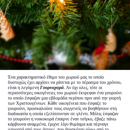
Ένα χαρακτηριστικό έθιμο του χωριού μας το οποίο
δυστυχώς έχει αρχίσει να χάνεται με το πέρασμα του χρόνου,
είναι η λεγόμενη
Γουρνοχαρά
. Αν όχι ολες, τότε οι
περισσότερες οικογένειες του χωριού έκτρεφαν ένα γουρούνι
το οποίο έσφαζαν μια εβδομάδα περίπου πριν από την γιορτή
των Χριστουγέννων. Κάθε οικογένεια που έσφαζε το
γουρούνι, προσκαλούσε τους συγγενείς να βοηθήσουν στη
διαδικασία η οποία εξελίσσονταν σε γλέντι. Μόλις έσφαζαν
το γουρούνι η νοικοκυρά έπαιρνε έναν τσίγκο, έβαζε πάνω
κάρβουνα αναμμένα, έριχνε λίγο θυμίαμα και πέρναγε
μπροστά από τους άντρες, που βρισκόταν γύρω από το