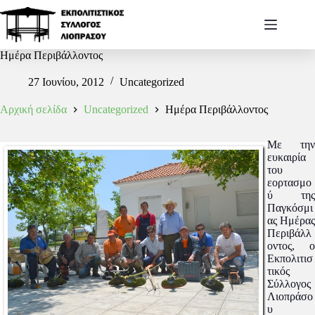
Ημέρα Περιβάλλοντος
27 Ιουνίου, 2012
Uncategorized
Αρχική σελίδα
Uncategorized
Ημέρα Περιβάλλοντος
Με την
ευκαιρία
του
εορτασμο
ύ της
Παγκόσμι
ας Ημέρας
Περιβάλλ
οντος, o
Εκπολιτισ
τικός
Σύλλογος
Λιοπράσο
υ