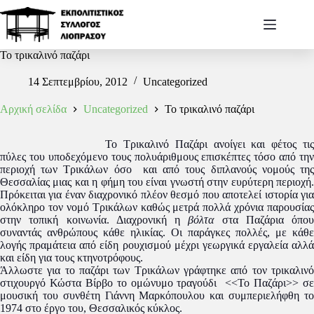
Το τρικαλινό παζάρι
14 Σεπτεμβρίου, 2012
Uncategorized
Αρχική σελίδα
Uncategorized
Το τρικαλινό παζάρι
Το Τρικαλινό Παζάρι ανοίγει και φέτος τις
πύλες του υποδεχόμενο τους πολυάριθμους επισκέπτες τόσο από την
περιοχή των Τρικάλων όσο και από τους διπλανούς νομούς της
Θεσσαλίας μιας και η φήμη του είναι γνωστή στην ευρύτερη περιοχή.
Πρόκειται για έναν διαχρονικό πλέον θεσμό που αποτελεί ιστορία για
ολόκληρο τον νομό Τρικάλων καθώς μετρά πολλά χρόνια παρουσίας
στην τοπική κοινωνία. Διαχρονική η
βόλτα
στα Παζάρια όπου
συναντάς ανθρώπους κάθε ηλικίας. Οι παράγκες πολλές, με κάθε
λογής πραμάτεια από είδη ρουχισμού μέχρι γεωργικά εργαλεία αλλά
και είδη για τους κτηνοτρόφους.
Άλλωστε για το παζάρι των Τρικάλων γράφτηκε από τον τρικαλινό
στιχουργό Κώστα Βίρβο το ομώνυμο τραγούδι <<Το Παζάρι>> σε
μουσική του συνθέτη Γιάννη Μαρκόπουλου και συμπεριελήφθη το
1974 στο έργο του, Θεσσαλικός κύκλος.