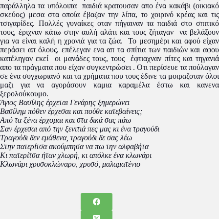
παράλληλα τα υπόλοιπα παιδιά κρατουσαν απο ένα κακάβι (οικιακό
σκεύος) μεσα στα οποία έβαζαν την λίπα, το χοιρινό κρέας και τις
τσιγαρίδες. Πολλές γυναίκες οταν πήγαιναν τα παιδιά στο σπιτικό
τους, έριχναν κάτω στην αυλή αλάτι και τους ζήταγαν να βελάξουν
για να είναι καλή η χρονιά για τα ζώα. Το μεσημέρι και αφού είχαν
περάσει απ όλους, επέλεγαν ενα απ τα σπίτια των παιδιών και αφου
κατέληγαν εκεί οι μανάδες τους, τους έφτιαχναν πίτες και τηγανιά
απο τα πράγματα που είχαν συγκεντρώσει . Οτι περίσευε τα πούλαγαν
σε ένα συγχωριανό και τα χρήματα που τους έδινε τα μοιραζοταν όλοι
μαζι για να αγοράσουν καμια καραμέλα έστω και κανενα
ξερολούκουμο.
Άγιος Βασίλης έρχεται Γενάρης ξημερώνει
Βασίλημ πόθεν έρχεσαι και πούθε κατεβαίνεις;
Από τα ξένα έρχομαι και στα δικά σας πάω
Σαν έρχεσαι από την ξενιτιά πες μας κι ένα τραγούδι
Τραγούδι δεν εμάθενα, τραγούδι δε σας λέω
Στην πατερίτσα ακούμπησα να πω την αλφαβήτα
Κι πατερίτσα ήταν χλωρή, κι απόλκε ένα κλωνάρι
Κλωνάρι χρυσοκλώναρο, χρυσό, μαλαματένιο