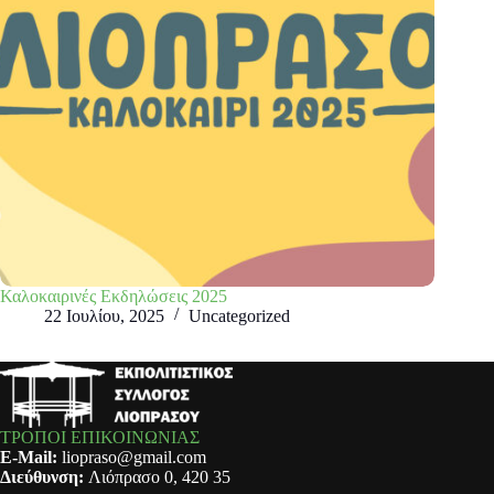
Καλοκαιρινές Εκδηλώσεις 2025
22 Ιουλίου, 2025
Uncategorized
ΤΡΟΠΟΙ ΕΠΙΚΟΙΝΩΝΙΑΣ
E-Mail:
liopraso@gmail.com
Διεύθυνση:
Λιόπρασο 0, 420 35