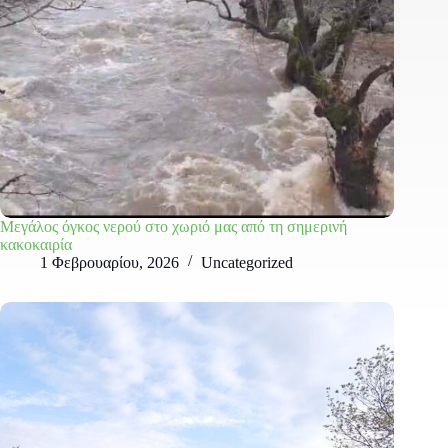
Μεγάλος όγκος νερού στο χωριό μας από τη σημερινή
κακοκαιρία
1 Φεβρουαρίου, 2026
Uncategorized