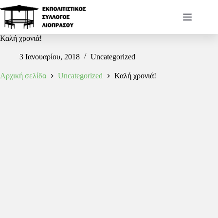
Καλή χρονιά!
3 Ιανουαρίου, 2018
Uncategorized
Αρχική σελίδα
Uncategorized
Καλή χρονιά!