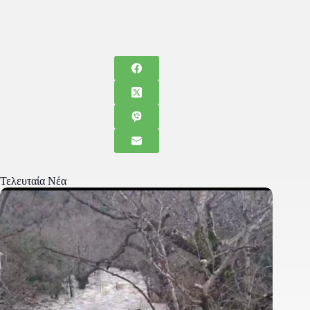
Τελευταία Νέα