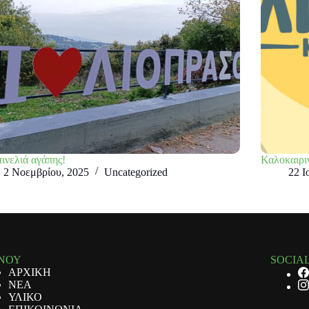
ινελιά αγάπης!
Καλοκαιρι
2 Νοεμβρίου, 2025
Uncategorized
22 Ι
ΝΟΥ
SOCIA
ΑΡΧΙΚΗ
ΝΕΑ
ΥΛΙΚΟ