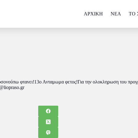
ΑΡΧΙΚΗ
NEA
ΤΟ 
, οσονούπω φτανει!13ο Ανταμωμα φετος!Για την ολοκληρωση του προ
@liopraso.gr