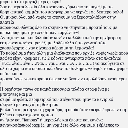
μπροστά στο μαγαζί μέρες τώρα!
Σαν σε ιεροτελεστία όλα κινούνταν γύρω από το μαγαζί με το
θρησκευτικό κομμάτι του πανηγυριού να περνάει σε δεύτερο ρόλο!
Οι μικροί όλοι από νωρίς το απόγευμα να ξεροσταλιάζουν στην
πλατεία
παρακολουθώντας όλο το σκηνικό να στήνεται μπροστά τους με
αποκορύφωμα την έλευση των «οργάνων»!
Αν τύχαινε και κουβαλούσαν κανένα καλώδιο από την ορχήστρα ή
έστρωναν κανένα τραπέζι με λαδόκολλα ή το γνωστό τότε
χασαπόχαρτο είχαν σίγουρα κέρασμα τη λεμονάδα!
Το κούρδισμα ήταν άλλη μια διαδικασία που άρχιζε νωρίς νωρίς αφού
πρώτα είχαν κρεμάσει τις 2 κόρνες αντικριστά πάνω στα πλατάνια!
΄Ενα…ένα…ένα…,Ναι….ναι….ναι….Α…α…α…! να ακούγεται σε
όλο το χωριό και ουσιαστικά έδινε το σύνθημα: «κίνησε το πανηγύρι»
οπότε και οι
προνοούντες νοικοκυραίοι έπρεπε να βγουν να προλάβουν «νούμερο»
!
Η ορχήστρα πάνω σε καμιά εικοσαριά τελάρα στρωμένα με
μπατανίες και μια
σειρά με φώτα, περιμετρικά του στέγαστρου ήταν το κεντρικό
σκηνικό με ανοιχτή τη θήκη του
βιολιού στη μέση για τη χαρτούρα, η οποία όταν έπεφτε έπρεπε να τη
βλέπει ο πρωτοχορευτής που
αν ήταν και “famous” ή μερακλής και έπεφτε και κανένα
πεντακοσάρικο(δραχμές, μη νομίζετε άλλο νόμισμα!) έβλεπες το