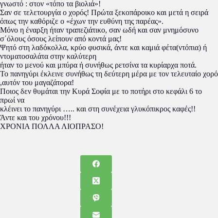
γνωστό : στον «τόπο τα βιολιά»!
Σαν σε τελετουργία ο χορός! Πρώτα ξεκοπάροικο και μετά η σειρά
όπως την καθόριζε ο «έχων την ευθύνη της παρέας».
Μόνο η έναρξη ήταν τραπεζιάτικο, σαν ωδή και σαν μνημόσυνο
σ΄όλους όσους λείπουν από κοντά μας!
Ψητό στη λαδόκολλα, κρύο φυσικά, άντε και καμιά φέτα(ντόπια) ή
ντοματοσαλάτα στην καλύτερη
ήταν το μενού και μπύρα ή συνήθως ρετσίνα τα κυρίαρχα ποτά.
Το πανηγύρι έκλεινε συνήθως τη δεύτερη μέρα με τον τελευταίο χορό
,αυτόν του μαγαζάτορα!
Ποιος δεν θυμάται την Κυρά Σοφία με το ποτήρι στο κεφάλι 6 το
πρωί να
κλέινει το πανηγύρι ….. και στη συνέχεια γλυκόπικρος καφές!!
Άντε και του χρόνου!!!
ΧΡΟΝΙΑ ΠΟΛΛΑ ΛΙΟΠΡΑΣΟ!